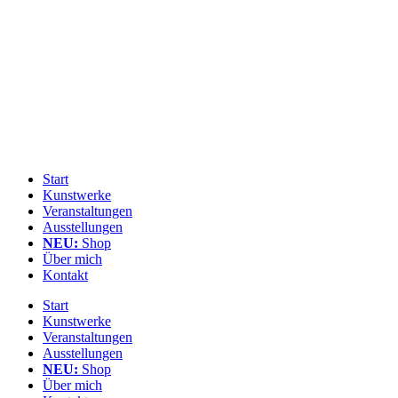
Zum
Inhalt
springen
Start
Kunstwerke
Veranstaltungen
Ausstellungen
NEU:
Shop
Über mich
Kontakt
Start
Kunstwerke
Veranstaltungen
Ausstellungen
NEU:
Shop
Über mich