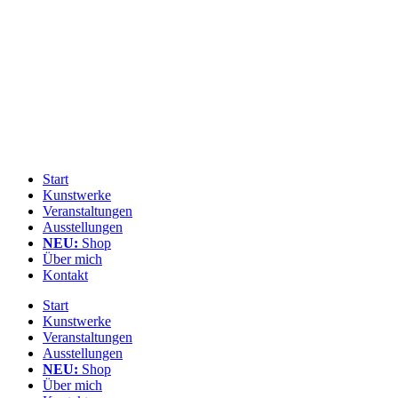
Zum
Inhalt
springen
Start
Kunstwerke
Veranstaltungen
Ausstellungen
NEU:
Shop
Über mich
Kontakt
Start
Kunstwerke
Veranstaltungen
Ausstellungen
NEU:
Shop
Über mich