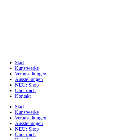
Zum
Inhalt
springen
Start
Kunstwerke
Veranstaltungen
Ausstellungen
NEU:
Shop
Über mich
Kontakt
Start
Kunstwerke
Veranstaltungen
Ausstellungen
NEU:
Shop
Über mich