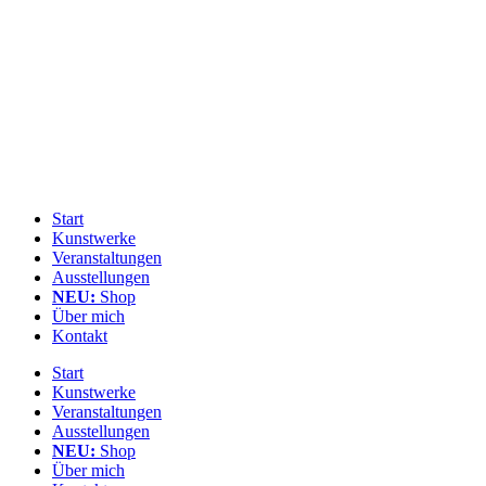
Zum
Inhalt
springen
Start
Kunstwerke
Veranstaltungen
Ausstellungen
NEU:
Shop
Über mich
Kontakt
Start
Kunstwerke
Veranstaltungen
Ausstellungen
NEU:
Shop
Über mich